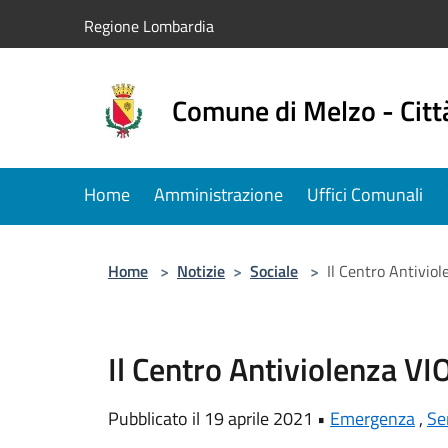
Salta al contenuto principale
Regione Lombardia
Comune di Melzo - Citt
Home
Amministrazione
Uffici Comunali
Home
>
Notizie
>
Sociale
>
Il Centro Antiviol
Il Centro Antiviolenza VI
Pubblicato il 19 aprile 2021 •
Emergenza
,
Se