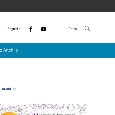
Seguici su
Cerca
o Anch'io
i azioni