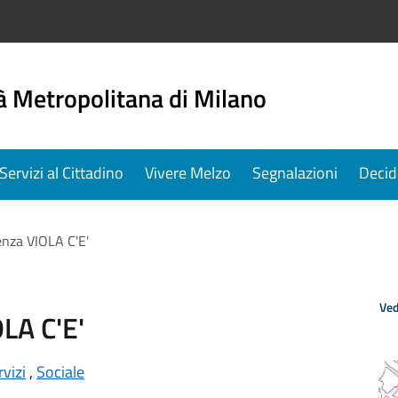
à Metropolitana di Milano
Servizi al Cittadino
Vivere Melzo
Segnalazioni
Decid
enza VIOLA C'E'
Ved
OLA C'E'
rvizi
,
Sociale