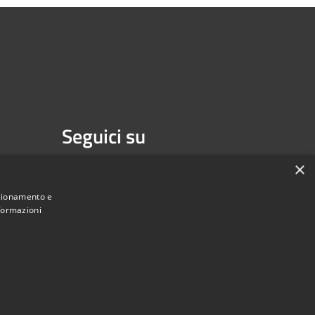
Seguici su
Facebook
Youtube
×
nzionamento e
nformazioni
une di Melzo - Città Metropolitana di Milano • Powered by
Municipium
Accesso redazione
•