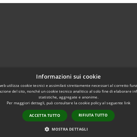
02951201
Informazioni sui cookie
aziocitta@comune.melzo.mi.it
unemelzo@pec.it
web utilizza cookie tecnici e assimilati strettamente necessari al corretto fu
azione del sito, nonché un cookie tecnico analitico al solo fine di elaborare i
statistiche, aggregate e anonime.
Per maggiori dettagli, può consultare la cookie policy al seguente
link
RIFIUTA TUTTO
ACCETTA TUTTO
l sito
Copyright © 2026 • Com
Area Interna
n conformità
MOSTRA DETTAGLI