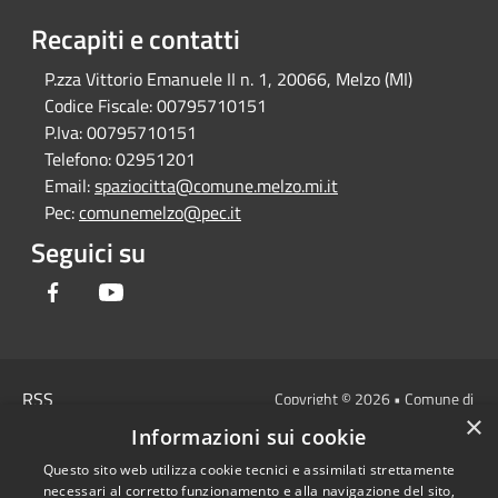
Recapiti e contatti
P.zza Vittorio Emanuele II n. 1, 20066, Melzo (MI)
Codice Fiscale:
00795710151
P.Iva:
00795710151
Telefono:
02951201
Email:
spaziocitta@comune.melzo.mi.it
Pec:
comunemelzo@pec.it
Seguici su
Facebook
Youtube
RSS
Copyright © 2026 • Comune di
×
Accessibilità
Melzo - Città Metropolitana di
Informazioni sui cookie
Privacy
Milano • Powered by
Questo sito web utilizza cookie tecnici e assimilati strettamente
Cookie
Municipium
Accesso
•
necessari al corretto funzionamento e alla navigazione del sito,