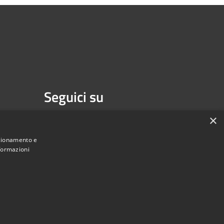
Seguici su
Facebook
Youtube
×
nzionamento e
nformazioni
une di Melzo - Città Metropolitana di Milano • Powered by
Municipium
Accesso redazione
•