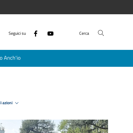
Seguici su
Cerca
o Anch'io
i azioni