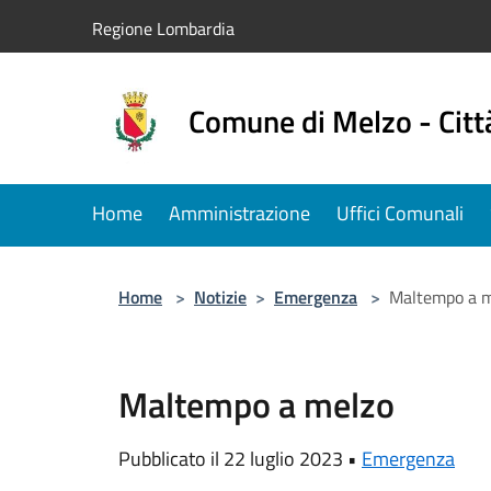
Salta al contenuto principale
Regione Lombardia
Comune di Melzo - Citt
Home
Amministrazione
Uffici Comunali
Home
>
Notizie
>
Emergenza
>
Maltempo a m
Maltempo a melzo
Pubblicato il 22 luglio 2023 •
Emergenza