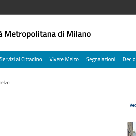
à Metropolitana di Milano
Servizi al Cittadino
Vivere Melzo
Segnalazioni
Decid
elzo
Ved