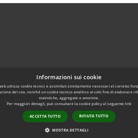
02951201
Informazioni sui cookie
aziocitta@comune.melzo.mi.it
unemelzo@pec.it
web utilizza cookie tecnici e assimilati strettamente necessari al corretto fu
azione del sito, nonché un cookie tecnico analitico al solo fine di elaborare i
statistiche, aggregate e anonime.
Per maggiori dettagli, può consultare la cookie policy al seguente
link
RIFIUTA TUTTO
ACCETTA TUTTO
l sito
Copyright © 2026 • Com
Area Interna
n conformità
MOSTRA DETTAGLI