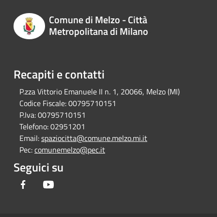
Comune di Melzo - Città
Metropolitana di Milano
Recapiti e contatti
P.zza Vittorio Emanuele II n. 1, 20066, Melzo (MI)
Codice Fiscale:
00795710151
P.Iva:
00795710151
Telefono:
02951201
Email:
spaziocitta@comune.melzo.mi.it
Pec:
comunemelzo@pec.it
Seguici su
Facebook
Youtube