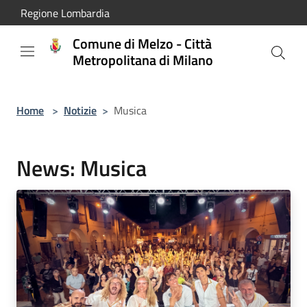
Salta al contenuto principale
Regione Lombardia
Comune di Melzo - Città
Metropolitana di Milano
Home
>
Notizie
>
Musica
News: Musica