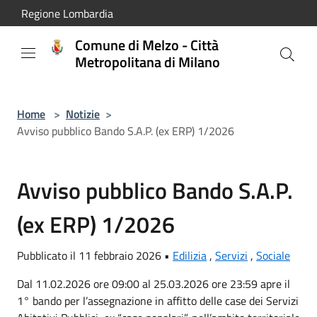
Salta al contenuto principale
Regione Lombardia
Comune di Melzo - Città
Metropolitana di Milano
Home
>
Notizie
>
Avviso pubblico Bando S.A.P. (ex ERP) 1/2026
Avviso pubblico Bando S.A.P.
(ex ERP) 1/2026
Pubblicato il 11 febbraio 2026 •
Edilizia
,
Servizi
,
Sociale
Dal 11.02.2026 ore 09:00 al 25.03.2026 ore 23:59 apre il
1° bando per l’assegnazione in affitto delle case dei Servizi