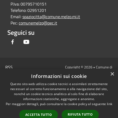
P.Iva:
00795710151
Telefono:
02951201
Email:
spaziocitta@comune.melzo.mi.it
Pec:
comunemelzo@pec.it
Seguici su
Facebook
Youtube
RSS
Copyright © 2026 • Comune di
×
Accessibilità
Melzo - Città Metropolitana di
Informazioni sui cookie
Privacy
Milano • Powered by
Questo sito web utilizza cookie tecnici e assimilati strettamente
Cookie
Municipium
Accesso
•
necessari al corretto funzionamento e alla navigazione del sito,
Mappa del sito
redazione
nonché un cookie tecnico analitico al solo fine di elaborare
Area Interna
informazioni statistiche, aggregate e anonime.
Per maggiori dettagli, può consultare la cookie policy al seguente
link
Dichiarazione di
accessibilità e/o
RIFIUTA TUTTO
ACCETTA TUTTO