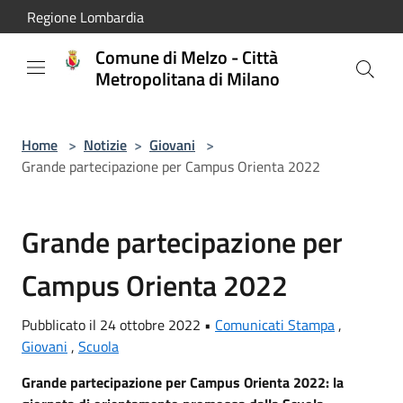
Salta al contenuto principale
Regione Lombardia
Comune di Melzo - Città
Metropolitana di Milano
Home
>
Notizie
>
Giovani
>
Grande partecipazione per Campus Orienta 2022
Grande partecipazione per
Campus Orienta 2022
Pubblicato il 24 ottobre 2022 •
Comunicati Stampa
,
Giovani
,
Scuola
Grande partecipazione per Campus Orienta 2022: la