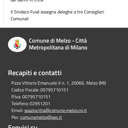
Il Sindaco Fusè assegna deleghe a tre Consiglieri
Comunali
Comune di Melzo - Città
Metropolitana di Milano
Recapiti e contatti
P.zza Vittorio Emanuele II n. 1, 20066, Melzo (MI)
Codice Fiscale:
00795710151
P.Iva:
00795710151
Telefono:
02951201
Email:
spaziocitta@comune.melzo.mi.it
Pec:
comunemelzo@pec.it
Seguici su