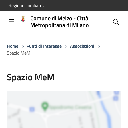
Salta al contenuto principale
Regione Lombardia
Comune di Melzo - Città
Metropolitana di Milano
Home
>
Punti di Interesse
>
Associazioni
>
Spazio MeM
Spazio MeM