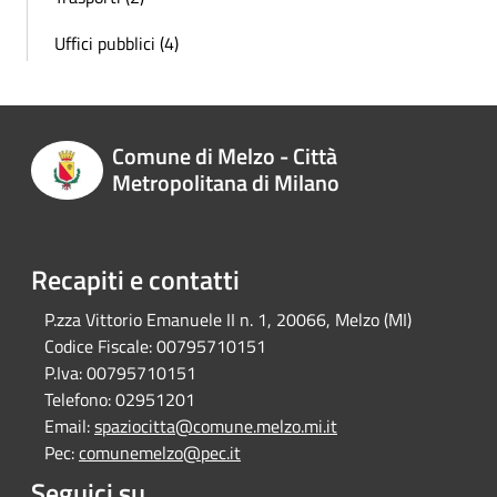
Uffici pubblici (4)
Comune di Melzo - Città
Metropolitana di Milano
Recapiti e contatti
P.zza Vittorio Emanuele II n. 1, 20066, Melzo (MI)
Codice Fiscale:
00795710151
P.Iva:
00795710151
Telefono:
02951201
Email:
spaziocitta@comune.melzo.mi.it
Pec:
comunemelzo@pec.it
Seguici su