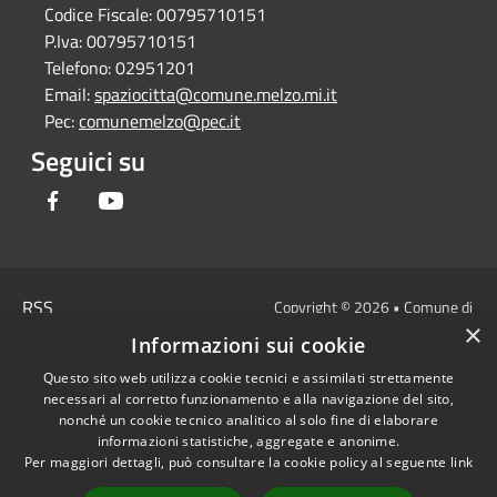
Codice Fiscale:
00795710151
P.Iva:
00795710151
Telefono:
02951201
Email:
spaziocitta@comune.melzo.mi.it
Pec:
comunemelzo@pec.it
Seguici su
Facebook
Youtube
RSS
Copyright © 2026 • Comune di
×
Accessibilità
Melzo - Città Metropolitana di
Informazioni sui cookie
Privacy
Milano • Powered by
Questo sito web utilizza cookie tecnici e assimilati strettamente
Cookie
Municipium
Accesso
•
necessari al corretto funzionamento e alla navigazione del sito,
Mappa del sito
redazione
nonché un cookie tecnico analitico al solo fine di elaborare
Area Interna
informazioni statistiche, aggregate e anonime.
Per maggiori dettagli, può consultare la cookie policy al seguente
link
Dichiarazione di