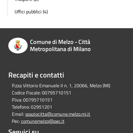
Uffici pubblici (4)
Comune di Melzo - Città
Metropolitana di Milano
Recapiti e contatti
P.zza Vittorio Emanuele II n. 1, 20066, Melzo (MI)
Codice Fiscale:
00795710151
P.Iva:
00795710151
Telefono:
02951201
Email:
spaziocitta@comune.melzo.mi.it
Pec:
comunemelzo@pec.it
Seguici su