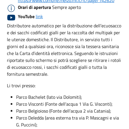
https://www.comune.melzo.mi.it/it/page/142620
Orari di apertura
Sempre aperto
YouTube
link
Distributore automatico per la distribuzione dell’ecuosacco
e dei sacchi codificati gialli per la raccolta del multipak per
le utenze domestiche. Il Distributore, in servizio tutti i
giorni ed a qualsiasi ora, riconosce sia la tessera sanitaria
che la Carta d’identità elettronica. Seguendo le istruzioni
riportate sullo schermo si potrà scegliere se ritirare i rotoli
di ecuosacco rossi, i sacchi codificati gialli o tutta la
fornitura semestrale.
Li trovi presso:
Parco Bachelet (lato via Dolomiti);
Parco Visconti (Fonte dell'acqua 1 Via G. Visconti);
Parco Belgioioso (Fonte dell'acqua 2 via Catania);
Parco Deledda (area esterna tra via P. Mascagni e via
G. Puccini);