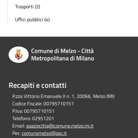
Trasporti (2)
Uffici pubblici (4)
Comune di Melzo - Città
Metropolitana di Milano
Recapiti e contatti
P.zza Vittorio Emanuele II n. 1, 20066, Melzo (MI)
Codice Fiscale:
00795710151
P.Iva:
00795710151
Telefono:
02951201
Email:
spaziocitta@comune.melzo.mi.it
Pec:
comunemelzo@pec.it