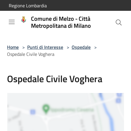
Salta al contenuto principale
Regione Lombardia
Comune di Melzo - Città
Metropolitana di Milano
Home
>
Punti di Interesse
>
Ospedale
>
Ospedale Civile Voghera
Ospedale Civile Voghera