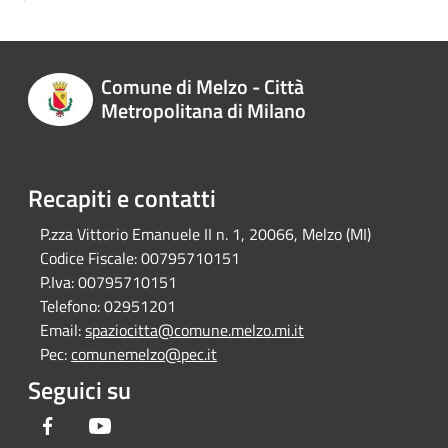
Comune di Melzo - Città
Metropolitana di Milano
Recapiti e contatti
P.zza Vittorio Emanuele II n. 1, 20066, Melzo (MI)
Codice Fiscale:
00795710151
P.Iva:
00795710151
Telefono:
02951201
Email:
spaziocitta@comune.melzo.mi.it
Pec:
comunemelzo@pec.it
Seguici su
Facebook
Youtube