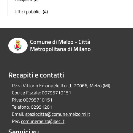
Uffici pubblici (4)
Comune di Melzo - Città
Metropolitana di Milano
Recapiti e contatti
P.zza Vittorio Emanuele II n. 1, 20066, Melzo (MI)
Codice Fiscale:
00795710151
P.Iva:
00795710151
Telefono:
02951201
Email:
spaziocitta@comune.melzo.mi.it
Pec:
comunemelzo@pec.it
Seguici su