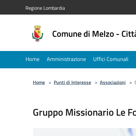
Salta al contenuto principale
Regione Lombardia
Comune di Melzo - Citt
Home
Amministrazione
Uffici Comunali
Home
>
Punti di Interesse
>
Associazioni
>
Gruppo Missionario Le F