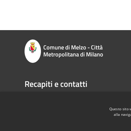
Comune di Melzo - Città
Metropolitana di Milano
Recapiti e contatti
P.zza Vittorio Emanuele II n. 1, 20066,
Telefono:
Melzo (MI)
Email:
sp
Codice Fiscale:
00795710151
Pec:
com
Questo sito 
P.Iva:
00795710151
alla navig