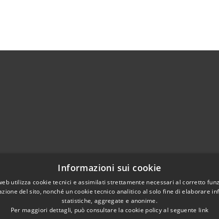
02951201
Informazioni sui cookie
aziocitta@comune.melzo.mi.it
unemelzo@pec.it
web utilizza cookie tecnici e assimilati strettamente necessari al corretto fu
azione del sito, nonché un cookie tecnico analitico al solo fine di elaborare i
statistiche, aggregate e anonime.
Per maggiori dettagli, può consultare la cookie policy al seguente
link