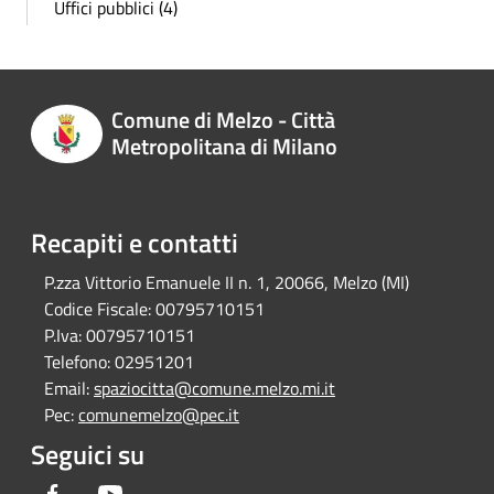
Uffici pubblici (4)
Comune di Melzo - Città
Metropolitana di Milano
Recapiti e contatti
P.zza Vittorio Emanuele II n. 1, 20066, Melzo (MI)
Codice Fiscale:
00795710151
P.Iva:
00795710151
Telefono:
02951201
Email:
spaziocitta@comune.melzo.mi.it
Pec:
comunemelzo@pec.it
Seguici su
Facebook
Youtube