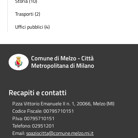
Storia (10)
Trasporti (2)
Uffici pubblici (4)
Comune di Melzo - Città
Metropolitana di Milano
Recapiti e contatti
P.zza Vittorio Emanuele II n. 1, 20066, Melzo (MI)
Codice Fiscale:
00795710151
P.Iva:
00795710151
Telefono:
02951201
Email:
spaziocitta@comune.melzo.mi.it