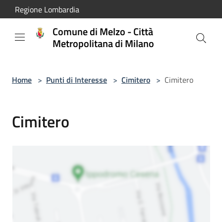
Salta al contenuto principale
Regione Lombardia
Comune di Melzo - Città
Metropolitana di Milano
Home
>
Punti di Interesse
>
Cimitero
>
Cimitero
Cimitero