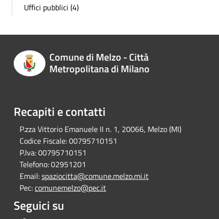
Uffici pubblici (4)
Comune di Melzo - Città
Metropolitana di Milano
Recapiti e contatti
P.zza Vittorio Emanuele II n. 1, 20066, Melzo (MI)
Codice Fiscale:
00795710151
P.Iva:
00795710151
Telefono:
02951201
Email:
spaziocitta@comune.melzo.mi.it
Pec:
comunemelzo@pec.it
Seguici su