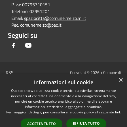
P.Iva:
00795710151
Telefono:
02951201
Email:
spaziocitta@comune.melzo.mi.it
Pec:
comunemelzo@pec.it
Seguici su
Facebook
Youtube
RSS
Copyright © 2026 • Comune di
×
Accessibilità
Melzo - Città Metropolitana di
Informazioni sui cookie
Privacy
Milano • Powered by
Questo sito web utilizza cookie tecnici e assimilati strettamente
Cookie
Municipium
Accesso
•
necessari al corretto funzionamento e alla navigazione del sito,
Mappa del sito
redazione
nonché un cookie tecnico analitico al solo fine di elaborare
Area Interna
informazioni statistiche, aggregate e anonime.
Per maggiori dettagli, può consultare la cookie policy al seguente
link
Dichiarazione di
accessibilità e/o
RIFIUTA TUTTO
ACCETTA TUTTO