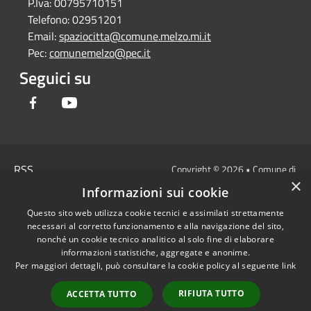
P.Iva:
00795710151
Telefono:
02951201
Email:
spaziocitta@comune.melzo.mi.it
Pec:
comunemelzo@pec.it
Seguici su
Facebook
Youtube
RSS
Copyright © 2026 • Comune di
×
Accessibilità
Melzo - Città Metropolitana di
Informazioni sui cookie
Privacy
Milano • Powered by
Questo sito web utilizza cookie tecnici e assimilati strettamente
Cookie
Municipium
Accesso
•
necessari al corretto funzionamento e alla navigazione del sito,
Mappa del sito
redazione
nonché un cookie tecnico analitico al solo fine di elaborare
Area Interna
informazioni statistiche, aggregate e anonime.
Per maggiori dettagli, può consultare la cookie policy al seguente
link
Dichiarazione di
accessibilità e/o
RIFIUTA TUTTO
ACCETTA TUTTO
segnalazioni di non