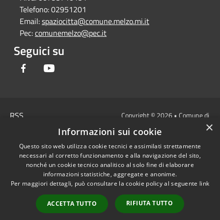
Telefono:
02951201
Email:
spaziocitta@comune.melzo.mi.it
Pec:
comunemelzo@pec.it
Seguici su
Facebook
Youtube
RSS
Copyright © 2026 • Comune di
×
Accessibilità
Melzo - Città Metropolitana di
Informazioni sui cookie
Privacy
Milano • Powered by
Questo sito web utilizza cookie tecnici e assimilati strettamente
Cookie
Municipium
Accesso
•
necessari al corretto funzionamento e alla navigazione del sito,
Mappa del sito
redazione
nonché un cookie tecnico analitico al solo fine di elaborare
Area Interna
informazioni statistiche, aggregate e anonime.
Per maggiori dettagli, può consultare la cookie policy al seguente
link
Dichiarazione di
accessibilità e/o
RIFIUTA TUTTO
ACCETTA TUTTO
segnalazioni di non