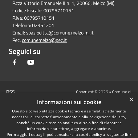
P.zza Vittorio Emanuele II n. 1, 20066, Melzo (MI)
Codice Fiscale:
00795710151
P.Iva:
00795710151
Telefono:
02951201
Email:
spaziocitta@comune.melzo.mi.it
Pec:
comunemelzo@pec.it
Seguici su
Facebook
Youtube
RSS
Copyright © 2026 • Comune di
×
Accessibilità
Melzo - Città Metropolitana di
Informazioni sui cookie
Privacy
Milano • Powered by
Questo sito web utilizza cookie tecnici e assimilati strettamente
Cookie
Municipium
Accesso
•
necessari al corretto funzionamento e alla navigazione del sito,
Mappa del sito
redazione
nonché un cookie tecnico analitico al solo fine di elaborare
Area Interna
informazioni statistiche, aggregate e anonime.
Per maggiori dettagli, può consultare la cookie policy al seguente
link
Dichiarazione di