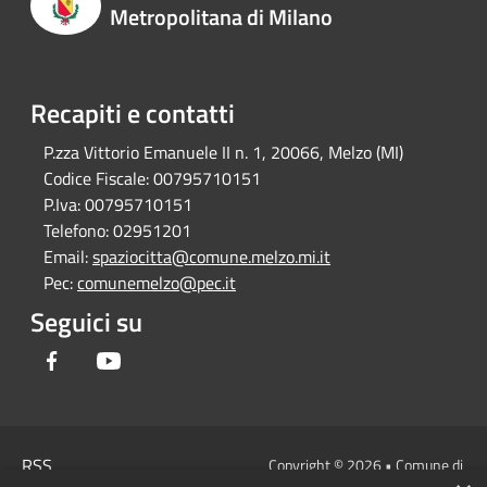
Metropolitana di Milano
Recapiti e contatti
P.zza Vittorio Emanuele II n. 1, 20066, Melzo (MI)
Codice Fiscale:
00795710151
P.Iva:
00795710151
Telefono:
02951201
Email:
spaziocitta@comune.melzo.mi.it
Pec:
comunemelzo@pec.it
Seguici su
Facebook
Youtube
RSS
Copyright © 2026 • Comune di