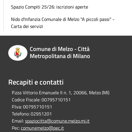
Spazio Compiti 25/26: iscrizioni aperte
Nido d'Infanzia Comunale di Melzo "A piccoli passi" -
Carta dei servizi
Comune di Melzo - Città
Metropolitana di Milano
Recapiti e contatti
P.zza Vittorio Emanuele II n. 1, 20066, Melzo (MI)
Codice Fiscale:
00795710151
P.Iva:
00795710151
Telefono:
02951201
Email:
spaziocitta@comune.melzo.mi.it
Pec:
comunemelzo@pec.it