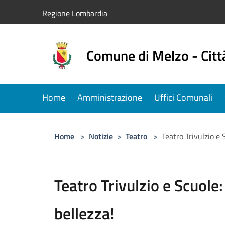
Salta al contenuto principale
Regione Lombardia
Comune di Melzo - Citt
Home
Amministrazione
Uffici Comunali
Home
>
Notizie
>
Teatro
>
Teatro Trivulzio e 
Teatro Trivulzio e Scuole:
bellezza!