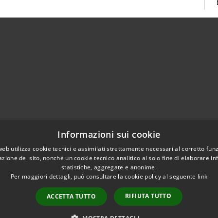
02951201
Informazioni sui cookie
aziocitta@comune.melzo.mi.it
unemelzo@pec.it
web utilizza cookie tecnici e assimilati strettamente necessari al corretto fu
azione del sito, nonché un cookie tecnico analitico al solo fine di elaborare i
statistiche, aggregate e anonime.
Per maggiori dettagli, può consultare la cookie policy al seguente
link
RIFIUTA TUTTO
ACCETTA TUTTO
l sito
Copyright © 2026 • Com
Area Interna
n conformità