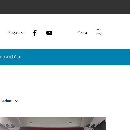
Seguici su
Cerca
o Anch'io
i azioni