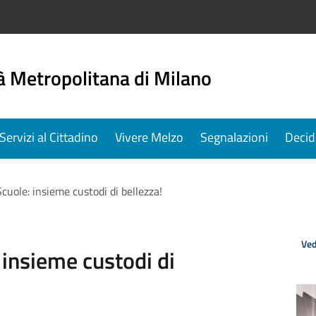
à Metropolitana di Milano
Servizi al Cittadino
Vivere Melzo
Segnalazioni
Decid
Scuole: insieme custodi di bellezza!
Ved
 insieme custodi di