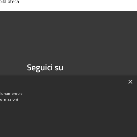
biblioteca
Seguici su
Facebook
Youtube
×
nzionamento e
nformazioni
une di Melzo - Città Metropolitana di Milano • Powered by
Municipium
Accesso redazione
•