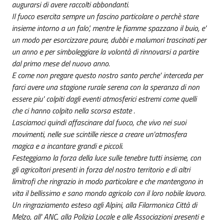
augurarsi di avere raccolti abbondanti.
Il fuoco esercita sempre un fascino particolare o perchè stare
insieme intorno a un falo', mentre le fiamme spazzano il buio, e'
un modo per esorcizzare paure, dubbi e malumori trascinati per
un anno e per simboleggiare la volontà di rinnovarsi a partire
dal primo mese del nuovo anno.
E come non pregare questo nostro santo perche' interceda per
farci avere una stagione rurale serena con la speranza di non
essere piu' colpiti dagli eventi atmosferici estremi come quelli
che ci hanno colpito nella scorsa estate .
Lasciamoci quindi affascinare dal fuoco, che vivo nei suoi
movimenti, nelle sue scintille riesce a creare un'atmosfera
magica e a incantare grandi e piccoli.
Festeggiamo la forza della luce sulle tenebre tutti insieme, con
gli agricoltori presenti in forza del nostro territorio e di altri
limitrofi che ringrazio in modo particolare e che mantengono in
vita il bellissimo e sano mondo agricolo con il loro nobile lavoro.
Un ringraziamento esteso agli Alpini, alla Filarmonica Città di
Melzo, all' ANC, alla Polizia Locale e alle Associazioni presenti e