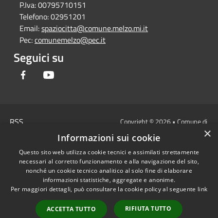
P.Iva:
00795710151
Telefono:
02951201
Email:
spaziocitta@comune.melzo.mi.it
Pec:
comunemelzo@pec.it
Seguici su
Facebook
Youtube
RSS
Copyright © 2026 • Comune di
×
Accessibilità
Melzo - Città Metropolitana di
Informazioni sui cookie
Privacy
Milano • Powered by
Questo sito web utilizza cookie tecnici e assimilati strettamente
Cookie
Municipium
Accesso
•
necessari al corretto funzionamento e alla navigazione del sito,
Mappa del sito
redazione
nonché un cookie tecnico analitico al solo fine di elaborare
Area Interna
informazioni statistiche, aggregate e anonime.
Per maggiori dettagli, può consultare la cookie policy al seguente
link
Dichiarazione di
accessibilità e/o
RIFIUTA TUTTO
ACCETTA TUTTO
segnalazioni di non