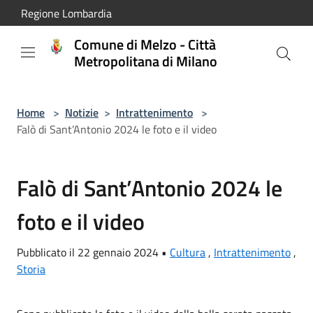
Salta al contenuto principale
Regione Lombardia
Comune di Melzo - Città
Metropolitana di Milano
Home
>
Notizie
>
Intrattenimento
>
Falò di Sant’Antonio 2024 le foto e il video
Falò di Sant’Antonio 2024 le
foto e il video
Pubblicato il 22 gennaio 2024 •
Cultura
,
Intrattenimento
,
Storia