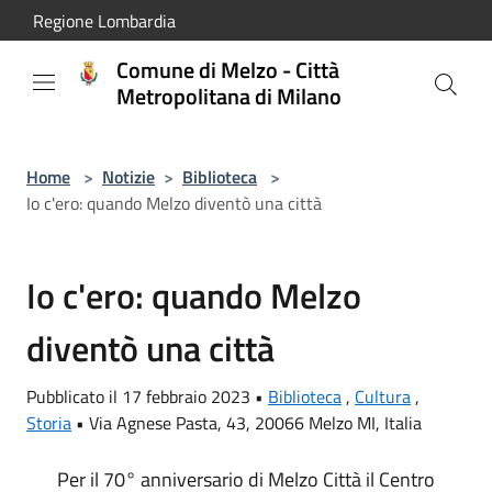
Salta al contenuto principale
Regione Lombardia
Comune di Melzo - Città
Metropolitana di Milano
Home
>
Notizie
>
Biblioteca
>
Io c'ero: quando Melzo diventò una città
Io c'ero: quando Melzo
diventò una città
Pubblicato il 17 febbraio 2023 •
Biblioteca
,
Cultura
,
Storia
•
Via Agnese Pasta, 43, 20066 Melzo MI, Italia
Per il 70° anniversario di Melzo Città il Centro