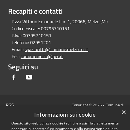
Recapiti e contatti
P.zza Vittorio Emanuele II n. 1, 20066, Melzo (MI)
Codice Fiscale:
00795710151
P.Iva:
00795710151
Telefono:
02951201
Email:
spaziocitta@comune.melzo.mi.it
Pec:
comunemelzo@pec.it
Seguici su
Facebook
Youtube
RSS
Copyright © 2026 • Comune di
×
Accessibilità
Melzo - Città Metropolitana di
Informazioni sui cookie
Privacy
Milano • Powered by
Questo sito web utilizza cookie tecnici e assimilati strettamente
Cookie
Municipium
Accesso
•
necessari al corretto funzionamento e alla navigazione del sito,