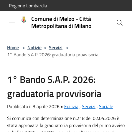
Salta al contenuto principale
Regione Lombardia
Comune di Melzo - Città
Metropolitana di Milano
Home
>
Notizie
>
Servizi
>
1° Bando S.A.P. 2026: graduatoria provvisoria
1° Bando S.A.P. 2026:
graduatoria provvisoria
Pubblicato il 3 aprile 2026 •
Edilizia
,
Servizi
,
Sociale
Si comunica con determinazione n.218 del 02.04.2026 è
stata approvata la graduatoria provvisoria del primo avviso