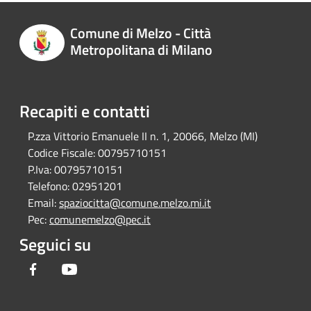
Comune di Melzo - Città
Metropolitana di Milano
Recapiti e contatti
P.zza Vittorio Emanuele II n. 1, 20066, Melzo (MI)
Codice Fiscale:
00795710151
P.Iva:
00795710151
Telefono:
02951201
Email:
spaziocitta@comune.melzo.mi.it
Pec:
comunemelzo@pec.it
Seguici su
Facebook
Youtube