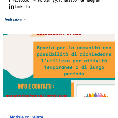
Facebook
Twitter
Whatsapp
Telegram
LinkedIn
Vedi azioni
Notizie correlate