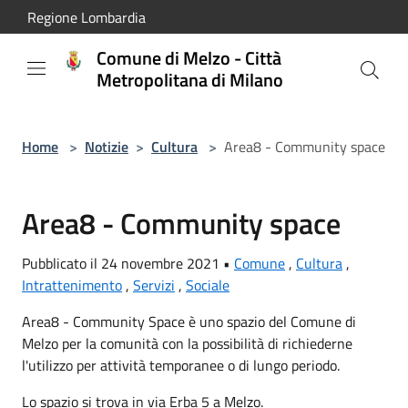
Salta al contenuto principale
Regione Lombardia
Comune di Melzo - Città
Metropolitana di Milano
Home
>
Notizie
>
Cultura
>
Area8 - Community space
Area8 - Community space
Pubblicato il 24 novembre 2021 •
Comune
,
Cultura
,
Intrattenimento
,
Servizi
,
Sociale
Area8 - Community Space è uno spazio del Comune di
Melzo per la comunità con la possibilità di richiederne
l'utilizzo per attività temporanee o di lungo periodo.
Lo spazio si trova in via Erba 5 a Melzo.