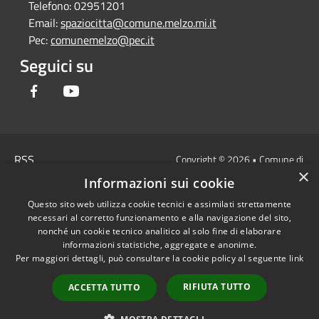
Telefono:
02951201
Email:
spaziocitta@comune.melzo.mi.it
Pec:
comunemelzo@pec.it
Seguici su
Facebook
Youtube
RSS
Copyright © 2026 • Comune di
×
Accessibilità
Melzo - Città Metropolitana di
Informazioni sui cookie
Privacy
Milano • Powered by
Questo sito web utilizza cookie tecnici e assimilati strettamente
Cookie
Municipium
Accesso
•
necessari al corretto funzionamento e alla navigazione del sito,
Mappa del sito
redazione
nonché un cookie tecnico analitico al solo fine di elaborare
Area Interna
informazioni statistiche, aggregate e anonime.
Per maggiori dettagli, può consultare la cookie policy al seguente
link
Dichiarazione di
accessibilità e/o
RIFIUTA TUTTO
ACCETTA TUTTO
segnalazioni di non
conformità