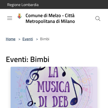
Salta al contenuto principale
Regione Lombardia
Comune di Melzo - Città
Metropolitana di Milano
Home
>
Eventi
>
Bimbi
Eventi: Bimbi