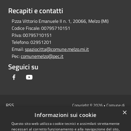
Recapiti e contatti
P.zza Vittorio Emanuele II n. 1, 20066, Melzo (MI)
Codice Fiscale:
00795710151
P.Iva:
00795710151
Telefono:
02951201
Email:
spaziocitta@comune.melzo.mi.it
Pec:
comunemelzo@pec.it
Seguici su
Facebook
Youtube
RSS
Copyright © 2026 • Comune di
×
Accessibilità
Melzo - Città Metropolitana di
Informazioni sui cookie
Privacy
Milano • Powered by
Questo sito web utilizza cookie tecnici e assimilati strettamente
Cookie
Municipium
Accesso
•
necessari al corretto funzionamento e alla navigazione del sito,