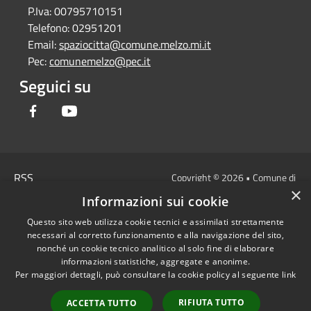
P.Iva:
00795710151
Telefono:
02951201
Email:
spaziocitta@comune.melzo.mi.it
Pec:
comunemelzo@pec.it
Seguici su
Facebook
Youtube
RSS
Copyright © 2026 • Comune di
×
Accessibilità
Melzo - Città Metropolitana di
Informazioni sui cookie
Privacy
Milano • Powered by
Questo sito web utilizza cookie tecnici e assimilati strettamente
Cookie
Municipium
Accesso
•
necessari al corretto funzionamento e alla navigazione del sito,
Mappa del sito
redazione
nonché un cookie tecnico analitico al solo fine di elaborare
Area Interna
informazioni statistiche, aggregate e anonime.
Per maggiori dettagli, può consultare la cookie policy al seguente
link
Dichiarazione di
accessibilità e/o
RIFIUTA TUTTO
ACCETTA TUTTO