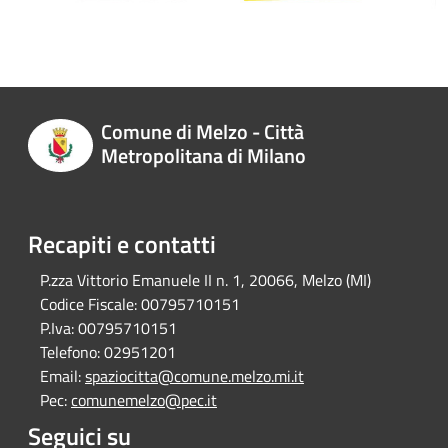
Comune di Melzo - Città
Metropolitana di Milano
Recapiti e contatti
P.zza Vittorio Emanuele II n. 1, 20066, Melzo (MI)
Codice Fiscale:
00795710151
P.Iva:
00795710151
Telefono:
02951201
Email:
spaziocitta@comune.melzo.mi.it
Pec:
comunemelzo@pec.it
Seguici su