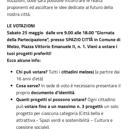
votazioni, dove sarà possibile incontrare le realtà
proponenti ed ascoltare le idee dedicate al futuro della
nostra città.
LE VOTAZIONI
Sabato 25 maggio dalle ore 9.00 alle 18.00 “Giornata
della Partecipazione", presso SPAZIO CITTÀ in Comune di
Melzo,
Piazza Vittorio Emanuele II, n. 1.
Vieni a votare i
tuoi progetti preferiti!
Ecco alcune info:
Chi può votare?
Tutti i
cittadini melzes
i
(a partire dai
16 anni d’età)
Cosa serve?
In sede di voto è necessario presentare il
proprio
documento d’identità
.
Quanti progetti si possono votare?
Ogni cittadino
può
votare fino a un massimo n. 3 progetti:
un solo
progetto per ciascuna categoria (Città bella e
attrattiva - Spazi verdi e sostenibilità – Cultura e
coesione sociale).