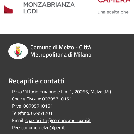
Comune di Melzo - Città
Metropolitana di Milano
Recapiti e contatti
P.zza Vittorio Emanuele II n. 1, 20066, Melzo (MI)
Codice Fiscale:
00795710151
P.Iva:
00795710151
Telefono:
02951201
Email:
spaziocitta@comune.melzo.mi.it
Pec:
comunemelzo@pec.it