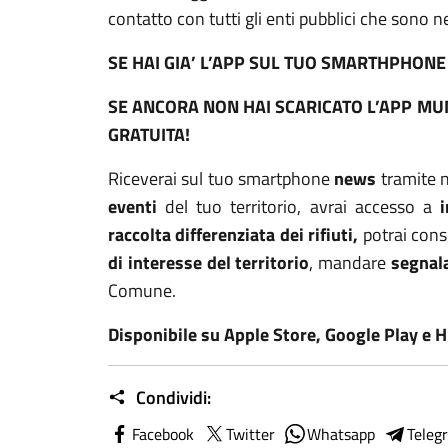
contatto con tutti gli enti pubblici che sono n
SE HAI GIA’ L’APP SUL TUO SMARTHPHON
SE ANCORA NON HAI SCARICATO L’APP MUN
GRATUITA!
Riceverai sul tuo smartphone
news
tramite n
eventi
del tuo territorio, avrai accesso a
raccolta differenziata dei rifiuti,
potrai cons
di interesse del territorio
, mandare
segnal
Comune.
Disponibile su Apple Store, Google Play e
H
Condividi:
Facebook
Twitter
Whatsapp
Teleg