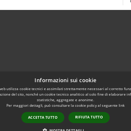
02951201
Informazioni sui cookie
aziocitta@comune.melzo.mi.it
unemelzo@pec.it
web utilizza cookie tecnici e assimilati strettamente necessari al corretto fu
azione del sito, nonché un cookie tecnico analitico al solo fine di elaborare i
statistiche, aggregate e anonime.
Per maggiori dettagli, può consultare la cookie policy al seguente
link
RIFIUTA TUTTO
ACCETTA TUTTO
l sito
Copyright © 2026 • Com
Area Interna
n conformità
MOSTRA DETTAGLI