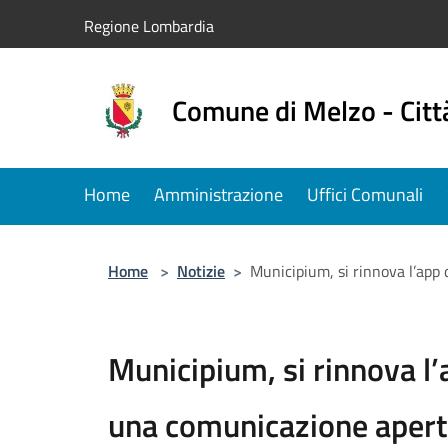
Salta al contenuto principale
Regione Lombardia
Comune di Melzo - Citt
Home
Amministrazione
Uffici Comunali
Home
>
Notizie
>
Municipium, si rinnova l’app
Municipium, si rinnova l
una comunicazione aperta 