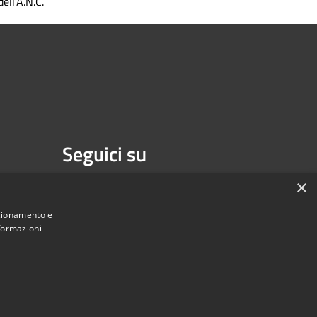
dell’A.N.C.
Seguici su
Facebook
Youtube
×
nzionamento e
nformazioni
une di Melzo - Città Metropolitana di Milano • Powered by
Municipium
Accesso redazione
•