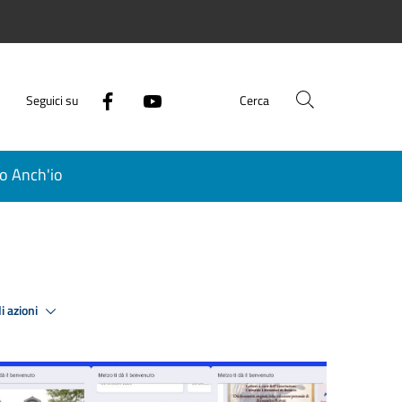
Seguici su
Cerca
o Anch'io
i azioni