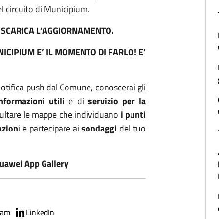
el circuito di Municipium.
E SCARICA L’AGGIORNAMENTO.
ICIPIUM E’ IL MOMENTO DI FARLO! E’
otifica push dal Comune, conoscerai gli
informazioni utili
e di
servizio per la
ultare le mappe che individuano
i punti
azion
i e partecipare ai
sondaggi
del tuo
uawei App Gallery
ram
LinkedIn