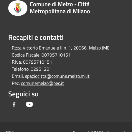
Comune di Melzo - Città
Metropolitana di Milano
Recapiti e contatti
P.zza Vittorio Emanuele II n. 1, 20066, Melzo (MI)
Codice Fiscale:
00795710151
P.Iva:
00795710151
Telefono:
02951201
Email:
spaziocitta@comune.melzo.mi.it
Pec:
comunemelzo@pec.it
Seguici su
Facebook
Youtube