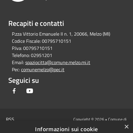
Recapiti e contatti
P.zza Vittorio Emanuele II n. 1, 20066, Melzo (MI)
Codice Fiscale:
00795710151
P.Iva:
00795710151
Telefono:
02951201
Email:
spaziocitta@comune.melzo.mi.it
Pec:
comunemelzo@pec.it
Seguici su
Facebook
Youtube
RSS
Copyright © 2026 • Comune di
×
Accessibilità
Melzo - Città Metropolitana di
Informazioni sui cookie