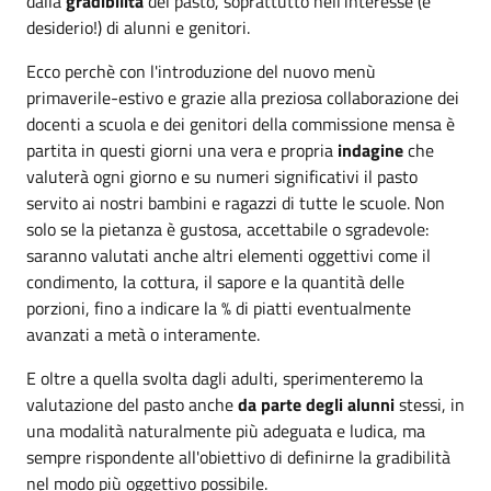
dalla
gradibilità
del pasto, soprattutto nell'interesse (e
desiderio!) di alunni e genitori.
Ecco perchè con l'introduzione del nuovo menù
primaverile-estivo e grazie alla preziosa collaborazione dei
docenti a scuola e dei genitori della commissione mensa è
partita in questi giorni una vera e propria
indagine
che
valuterà ogni giorno e su numeri significativi il pasto
servito ai nostri bambini e ragazzi di tutte le scuole. Non
solo se la pietanza è gustosa, accettabile o sgradevole:
saranno valutati anche altri elementi oggettivi come il
condimento, la cottura, il sapore e la quantità delle
porzioni, fino a indicare la % di piatti eventualmente
avanzati a metà o interamente.
E oltre a quella svolta dagli adulti, sperimenteremo la
valutazione del pasto anche
da parte degli alunni
stessi, in
una modalità naturalmente più adeguata e ludica, ma
sempre rispondente all'obiettivo di definirne la gradibilità
nel modo più oggettivo possibile.