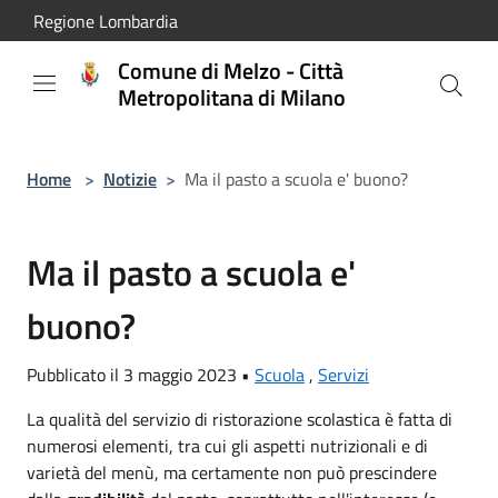
Salta al contenuto principale
Regione Lombardia
Comune di Melzo - Città
Metropolitana di Milano
Home
>
Notizie
>
Ma il pasto a scuola e' buono?
Ma il pasto a scuola e'
buono?
Pubblicato il 3 maggio 2023 •
Scuola
,
Servizi
La qualità del servizio di ristorazione scolastica è fatta di
numerosi elementi, tra cui gli aspetti nutrizionali e di
varietà del menù, ma certamente non può prescindere