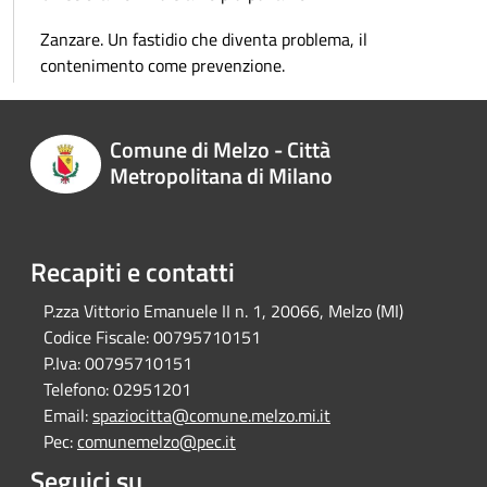
Zanzare. Un fastidio che diventa problema, il
contenimento come prevenzione.
Comune di Melzo - Città
Metropolitana di Milano
Recapiti e contatti
P.zza Vittorio Emanuele II n. 1, 20066, Melzo (MI)
Codice Fiscale:
00795710151
P.Iva:
00795710151
Telefono:
02951201
Email:
spaziocitta@comune.melzo.mi.it
Pec:
comunemelzo@pec.it
Seguici su