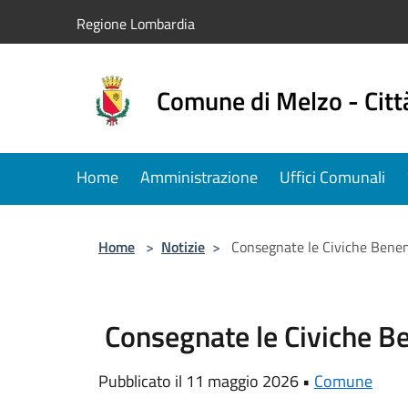
Salta al contenuto principale
Regione Lombardia
Comune di Melzo - Citt
Home
Amministrazione
Uffici Comunali
Home
>
Notizie
>
Consegnate le Civiche Ben
Consegnate le Civiche 
Pubblicato il 11 maggio 2026 •
Comune