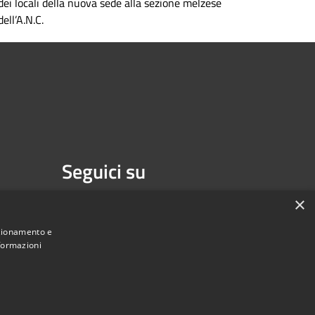
dei locali della nuova sede alla sezione melzese
dell’A.N.C.
Seguici su
Facebook
Youtube
×
nzionamento e
nformazioni
une di Melzo - Città Metropolitana di Milano • Powered by