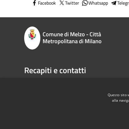
Facebook
Twitter
Whatsapp
Teleg
Comune di Melzo - Città
Metropolitana di Milano
Recapiti e contatti
P.zza Vittorio Emanuele II n. 1, 20066,
Telefono:
Melzo (MI)
Email:
sp
Codice Fiscale:
00795710151
Pec:
com
Questo sito 
P.Iva:
00795710151
alla navig
RSS
Accessibilità
Privacy
Cookie
Mappa de