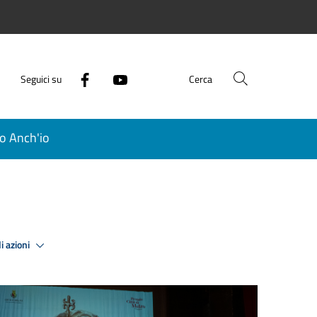
Seguici su
Cerca
o Anch'io
i azioni