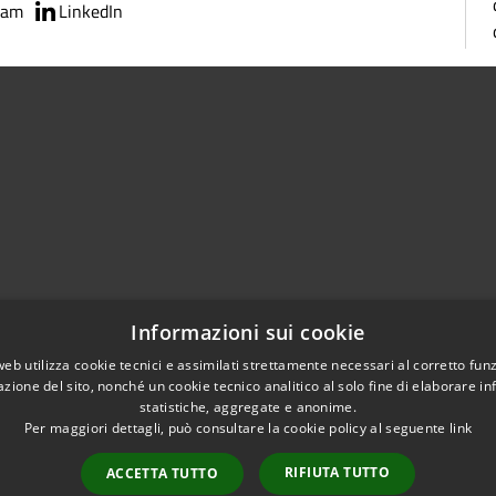
ram
LinkedIn
02951201
Informazioni sui cookie
aziocitta@comune.melzo.mi.it
unemelzo@pec.it
web utilizza cookie tecnici e assimilati strettamente necessari al corretto fu
azione del sito, nonché un cookie tecnico analitico al solo fine di elaborare i
statistiche, aggregate e anonime.
Per maggiori dettagli, può consultare la cookie policy al seguente
link
RIFIUTA TUTTO
ACCETTA TUTTO
l sito
Copyright © 2026 • Com
Area Interna