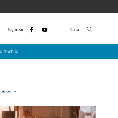
Seguici su
Cerca
o Anch'io
i azioni