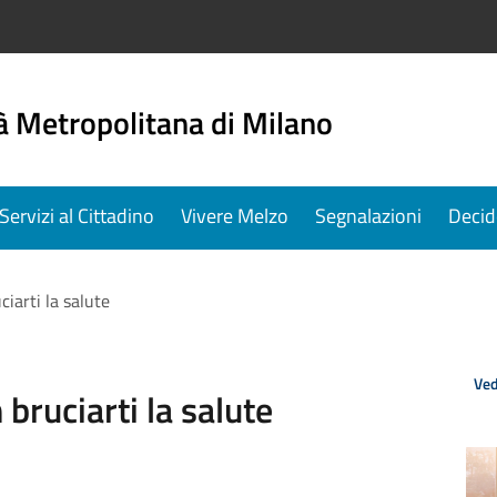
à Metropolitana di Milano
Servizi al Cittadino
Vivere Melzo
Segnalazioni
Decid
iarti la salute
Ved
bruciarti la salute