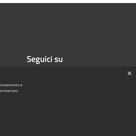
Seguici su
Facebook
Youtube
×
nzionamento e
nformazioni
une di Melzo - Città Metropolitana di Milano • Powered by
Municipium
Accesso redazione
•