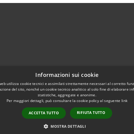
02951201
Informazioni sui cookie
aziocitta@comune.melzo.mi.it
unemelzo@pec.it
web utilizza cookie tecnici e assimilati strettamente necessari al corretto fu
azione del sito, nonché un cookie tecnico analitico al solo fine di elaborare i
statistiche, aggregate e anonime.
Per maggiori dettagli, può consultare la cookie policy al seguente
link
RIFIUTA TUTTO
ACCETTA TUTTO
l sito
Copyright © 2026 • Com
Area Interna
n conformità
MOSTRA DETTAGLI