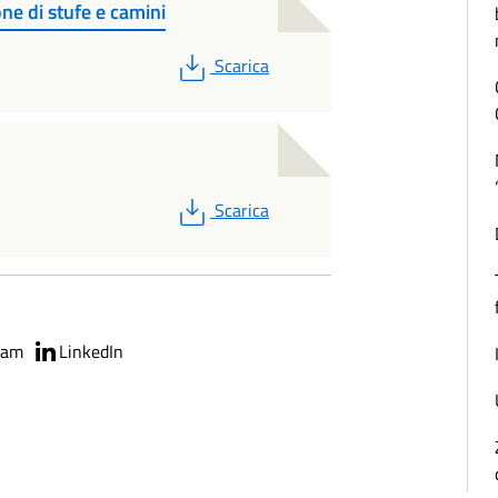
one di stufe e camini
PDF
Scarica
PDF
Scarica
ram
LinkedIn