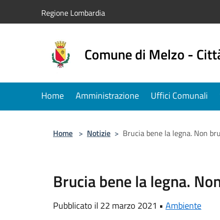
Salta al contenuto principale
Regione Lombardia
Comune di Melzo - Citt
Home
Amministrazione
Uffici Comunali
Home
>
Notizie
>
Brucia bene la legna. Non bruc
Brucia bene la legna. Non 
Pubblicato il 22 marzo 2021 •
Ambiente