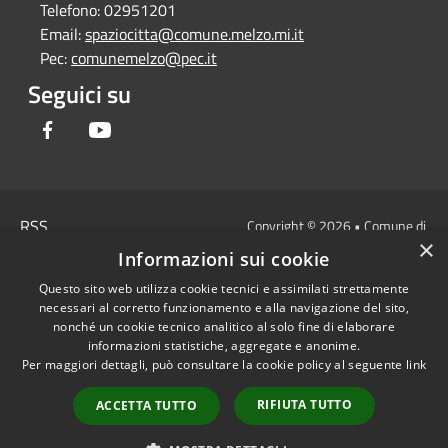
Telefono:
02951201
Email:
spaziocitta@comune.melzo.mi.it
Pec:
comunemelzo@pec.it
Seguici su
Facebook
Youtube
RSS
Copyright © 2026 • Comune di
×
Accessibilità
Melzo - Città Metropolitana di
Informazioni sui cookie
Privacy
Milano • Powered by
Questo sito web utilizza cookie tecnici e assimilati strettamente
Cookie
Municipium
Accesso
•
necessari al corretto funzionamento e alla navigazione del sito,
Mappa del sito
redazione
nonché un cookie tecnico analitico al solo fine di elaborare
Area Interna
informazioni statistiche, aggregate e anonime.
Per maggiori dettagli, può consultare la cookie policy al seguente
link
Dichiarazione di
accessibilità e/o
RIFIUTA TUTTO
ACCETTA TUTTO
segnalazioni di non
conformità