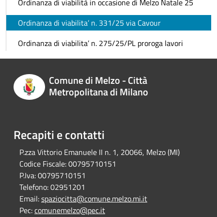
Ordinanza di viabilità in occasione di Melzo Natale 25
Ordinanza di viabilita’ n. 331/25 via Cavour
Ordinanza di viabilita’ n. 275/25/PL proroga lavori
Comune di Melzo - Città
Metropolitana di Milano
Recapiti e contatti
P.zza Vittorio Emanuele II n. 1, 20066, Melzo (MI)
Codice Fiscale:
00795710151
P.Iva:
00795710151
Telefono:
02951201
Email:
spaziocitta@comune.melzo.mi.it
Pec:
comunemelzo@pec.it