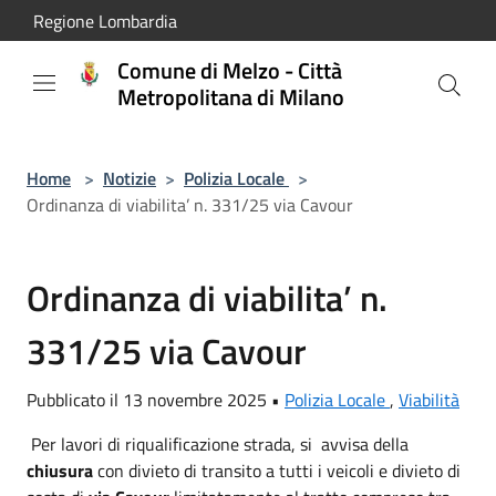
Salta al contenuto principale
Regione Lombardia
Comune di Melzo - Città
Metropolitana di Milano
Home
>
Notizie
>
Polizia Locale
>
Ordinanza di viabilita’ n. 331/25 via Cavour
Ordinanza di viabilita’ n.
331/25 via Cavour
Pubblicato il 13 novembre 2025 •
Polizia Locale
,
Viabilità
Per lavori di riqualificazione strada, si avvisa della
chiusura
con divieto di transito a tutti i veicoli e divieto di