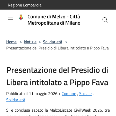
Salta al contenuto principale
Regione Lombardia
Comune di Melzo - Città
Metropolitana di Milano
Home
>
Notizie
>
Solidarietà
>
Presentazione del Presidio di Libera intitolato a Pippo Fava
Presentazione del Presidio di
Libera intitolato a Pippo Fava
Pubblicato il 11 maggio 2026 •
Comune
,
Sociale
,
Solidarietà
Si è conclusa sabato la MelzoLiscate CivilWeek 2026, tre