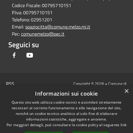
Codice Fiscale:
00795710151
P.Iva:
00795710151
Telefono:
02951201
Email:
spaziocitta@comune.melzo.mi.it
Pec:
comunemelzo@pec.it
Seguici su
Facebook
Youtube
RSS
Copyright © 2026 • Comune di
×
Accessibilità
Melzo - Città Metropolitana di
Informazioni sui cookie
Privacy
Milano • Powered by
Questo sito web utilizza cookie tecnici e assimilati strettamente
Cookie
Municipium
Accesso
•
necessari al corretto funzionamento e alla navigazione del sito,
Mappa del sito
redazione
nonché un cookie tecnico analitico al solo fine di elaborare
Area Interna
informazioni statistiche, aggregate e anonime.
Per maggiori dettagli, può consultare la cookie policy al seguente
link
Dichiarazione di