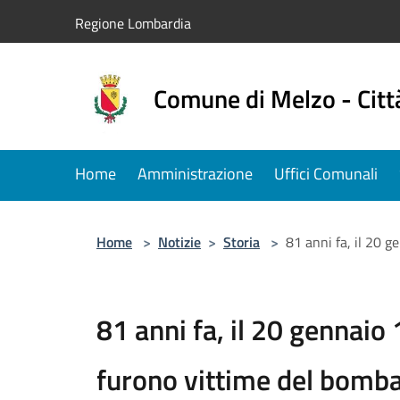
Salta al contenuto principale
Regione Lombardia
Comune di Melzo - Citt
Home
Amministrazione
Uffici Comunali
Home
>
Notizie
>
Storia
>
81 anni fa, il 20 
81 anni fa, il 20 gennaio
furono vittime del bomb