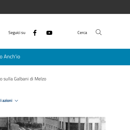
Seguici su
Cerca
o Anch'io
o sulla Galbani di Melzo
i azioni