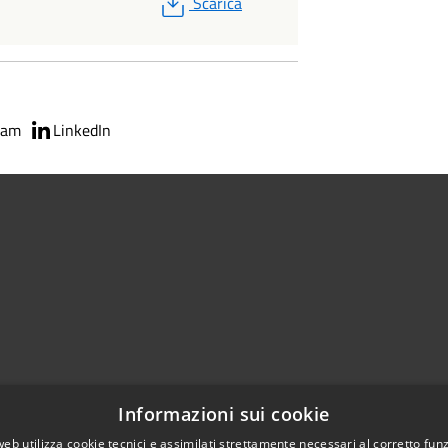
PDF
Scarica
ram
LinkedIn
02951201
Informazioni sui cookie
aziocitta@comune.melzo.mi.it
unemelzo@pec.it
web utilizza cookie tecnici e assimilati strettamente necessari al corretto fu