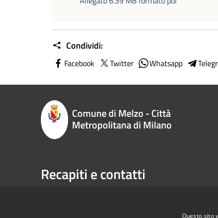
Allegato 6.39 MB formato pdf
Condividi:
Facebook
Twitter
Whatsapp
Teleg
Comune di Melzo - Città
Metropolitana di Milano
Recapiti e contatti
P.zza Vittorio Emanuele II n. 1, 20066,
Telefono:
Melzo (MI)
Email:
sp
Codice Fiscale:
00795710151
Pec:
com
Questo sito 