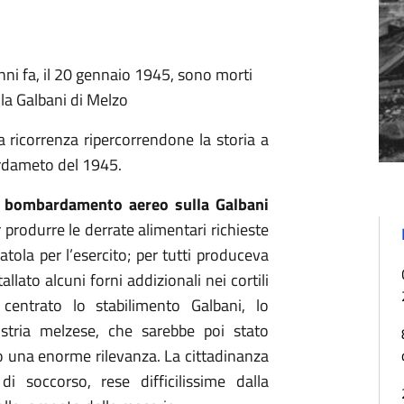
nni fa, il 20 gennaio 1945, sono morti
la Galbani di Melzo
ricorrenza ripercorrendone la storia a
ardameto del 1945.
n
bombardamento aereo sulla Galbani
r produrre le derrate alimentari richieste
catola per l’esercito; per tutti produceva
llato alcuni forni addizionali nei cortili
centrato lo stabilimento Galbani, lo
ustria melzese, che sarebbe poi stato
uto una enorme rilevanza. La cittadinanza
i soccorso, rese difficilissime dalla