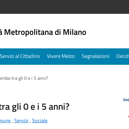
à Metropolitana di Milano
Servizi al Cittadino
Vivere Melzo
Segnalazioni
Decid
imbo tra gli 0 e i 5 anni?
Ved
ra gli 0 e i 5 anni?
mune
,
Servizi
,
Sociale