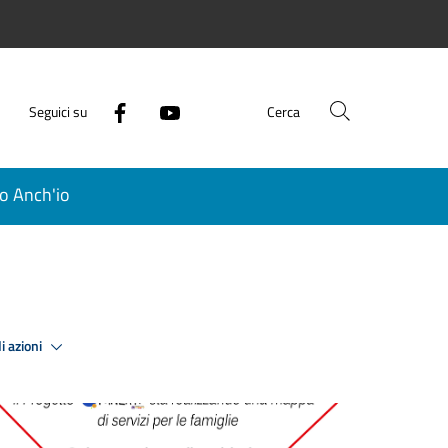
Seguici su
Cerca
o Anch'io
i azioni