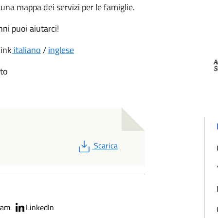
 una mappa dei servizi per le famiglie.
nni puoi aiutarci!
link
italiano
/
inglese
ato
PDF
Scarica
ram
LinkedIn