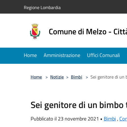
Salta al contenuto principale
Regione Lombardia
Comune di Melzo - Citt
Home
Amministrazione
Uffici Comunali
Home
>
Notizie
>
Bimbi
>
Sei genitore di un b
Sei genitore di un bimbo t
Pubblicato il 23 novembre 2021 •
Bimbi
,
Co