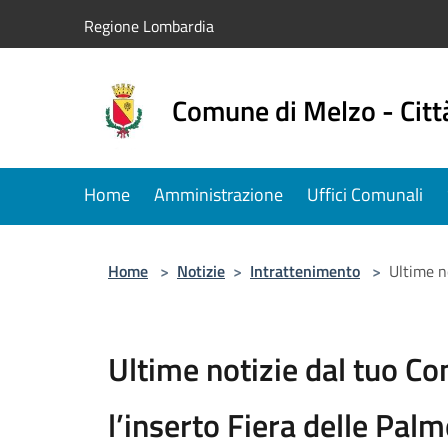
Salta al contenuto principale
Regione Lombardia
Comune di Melzo - Citt
Home
Amministrazione
Uffici Comunali
Home
>
Notizie
>
Intrattenimento
>
Ultime n
Ultime notizie dal tuo C
l’inserto Fiera delle Pal