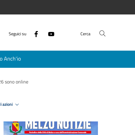
Seguici su
Cerca
o Anch'io
26 sono online
i azioni