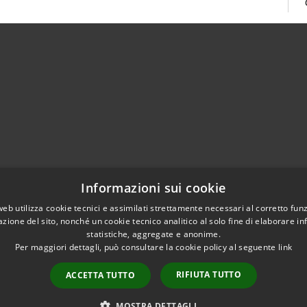
02951201
Informazioni sui cookie
aziocitta@comune.melzo.mi.it
unemelzo@pec.it
web utilizza cookie tecnici e assimilati strettamente necessari al corretto fu
azione del sito, nonché un cookie tecnico analitico al solo fine di elaborare i
statistiche, aggregate e anonime.
Per maggiori dettagli, può consultare la cookie policy al seguente
link
RIFIUTA TUTTO
ACCETTA TUTTO
l sito
Copyright © 2026 • Com
Area Interna
n conformità
MOSTRA DETTAGLI