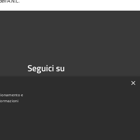
dell’A.N.C.
Seguici su
Facebook
Youtube
×
nzionamento e
nformazioni
une di Melzo - Città Metropolitana di Milano • Powered by
Municipium
Accesso redazione
•