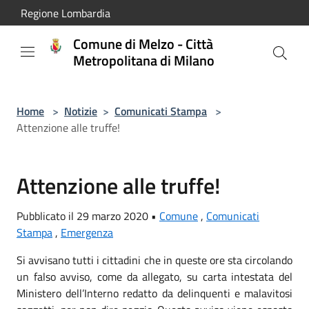
Salta al contenuto principale
Regione Lombardia
Comune di Melzo - Città
Metropolitana di Milano
Home
>
Notizie
>
Comunicati Stampa
>
Attenzione alle truffe!
Attenzione alle truffe!
Pubblicato il 29 marzo 2020 •
Comune
,
Comunicati
Stampa
,
Emergenza
Si avvisano tutti i cittadini che in queste ore sta circolando
un falso avviso, come da allegato, su carta intestata del
Ministero dell’Interno redatto da delinquenti e malavitosi