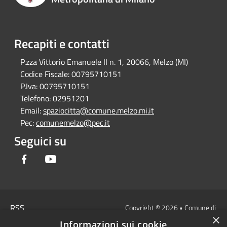
Recapiti e contatti
P.zza Vittorio Emanuele II n. 1, 20066, Melzo (MI)
Codice Fiscale:
00795710151
P.Iva:
00795710151
Telefono:
02951201
Email:
spaziocitta@comune.melzo.mi.it
Pec:
comunemelzo@pec.it
Seguici su
Facebook
Youtube
RSS
Copyright © 2026 • Comune di
×
Accessibilità
Melzo - Città Metropolitana di
Informazioni sui cookie