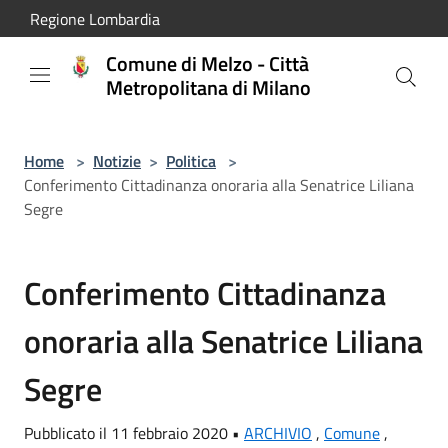
Salta al contenuto principale
Regione Lombardia
Comune di Melzo - Città
Metropolitana di Milano
Home
>
Notizie
>
Politica
>
Conferimento Cittadinanza onoraria alla Senatrice Liliana
Segre
Conferimento Cittadinanza
onoraria alla Senatrice Liliana
Segre
Pubblicato il 11 febbraio 2020 •
ARCHIVIO
,
Comune
,