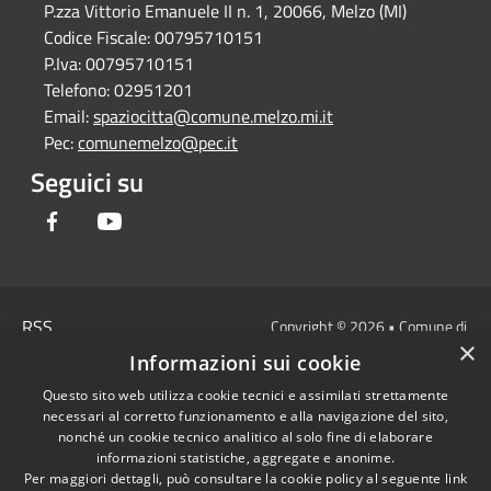
P.zza Vittorio Emanuele II n. 1, 20066, Melzo (MI)
Codice Fiscale:
00795710151
P.Iva:
00795710151
Telefono:
02951201
Email:
spaziocitta@comune.melzo.mi.it
Pec:
comunemelzo@pec.it
Seguici su
Facebook
Youtube
RSS
Copyright © 2026 • Comune di
×
Accessibilità
Melzo - Città Metropolitana di
Informazioni sui cookie
Privacy
Milano • Powered by
Questo sito web utilizza cookie tecnici e assimilati strettamente
Cookie
Municipium
Accesso
•
necessari al corretto funzionamento e alla navigazione del sito,
Mappa del sito
redazione
nonché un cookie tecnico analitico al solo fine di elaborare
Area Interna
informazioni statistiche, aggregate e anonime.
Per maggiori dettagli, può consultare la cookie policy al seguente
link
Dichiarazione di