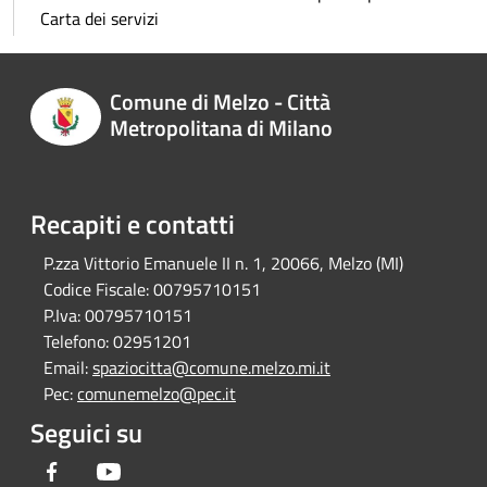
Carta dei servizi
Comune di Melzo - Città
Metropolitana di Milano
Recapiti e contatti
P.zza Vittorio Emanuele II n. 1, 20066, Melzo (MI)
Codice Fiscale:
00795710151
P.Iva:
00795710151
Telefono:
02951201
Email:
spaziocitta@comune.melzo.mi.it
Pec:
comunemelzo@pec.it
Seguici su
Facebook
Youtube