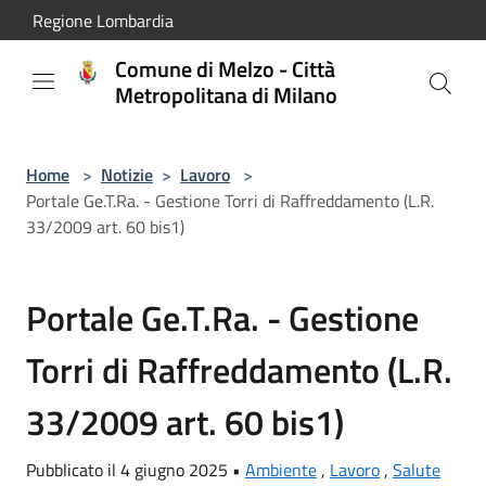
Salta al contenuto principale
Regione Lombardia
Comune di Melzo - Città
Metropolitana di Milano
Home
>
Notizie
>
Lavoro
>
Portale Ge.T.Ra. - Gestione Torri di Raffreddamento (L.R.
33/2009 art. 60 bis1)
Portale Ge.T.Ra. - Gestione
Torri di Raffreddamento (L.R.
33/2009 art. 60 bis1)
Pubblicato il 4 giugno 2025 •
Ambiente
,
Lavoro
,
Salute