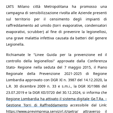
L’ATS Milano città Metropolitana ha promosso una
campagna di sensibilizzazione rivolta alle Aziende presenti
sul territorio per il censimento degli impianti di
raffreddamento ad umido (torri evaporative, condensatori
evaporativi, scrubber) al fine di prevenire la legionellosi,
una grave malattia infettiva causata da batteri del genere
Legionella. ​
Richiamate le “Linee Guida per la prevenzione ed il
controllo della legionellosi” approvate dalla Conferenza
Stato- Regione nella seduta del 7 maggio 2015, il Piano
Regionale della Prevenzione 2021-2025 di Regione
Lombardia approvato con DGR XI n. 3987 del 14.12.2020, la
L.R. 30 dicembre 2009 n. 33 e s.m.i., la DGR XI/1986 del
23.07.2019 e la DGR XII/3720 del 30.12.2024, si informa che
Regione Lombardia ha attivato il sistema digitale Ge.T.Ra. –
Gestione Torri di Raffreddamento
accessibile dal Link:
https://www.previmpresa.servizir
l.it/getra/
attraverso il