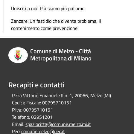
Unisciti a noi! Più siamo più puliamo
Zanzare. Un fastidio che diventa problema, il
contenimento come prevenzione.
Comune di Melzo - Città
Metropolitana di Milano
Recapiti e contatti
P.zza Vittorio Emanuele II n. 1, 20066, Melzo (MI)
Codice Fiscale:
00795710151
P.Iva:
00795710151
Telefono:
02951201
Email:
spaziocitta@comune.melzo.mi.it
Pec:
comunemelzo@pec.it