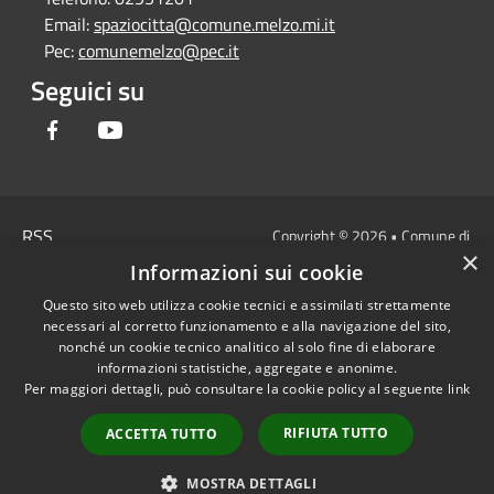
Email:
spaziocitta@comune.melzo.mi.it
Pec:
comunemelzo@pec.it
Seguici su
Facebook
Youtube
RSS
Copyright © 2026 • Comune di
×
Accessibilità
Melzo - Città Metropolitana di
Informazioni sui cookie
Privacy
Milano • Powered by
Questo sito web utilizza cookie tecnici e assimilati strettamente
Cookie
Municipium
Accesso
•
necessari al corretto funzionamento e alla navigazione del sito,
Mappa del sito
redazione
nonché un cookie tecnico analitico al solo fine di elaborare
Area Interna
informazioni statistiche, aggregate e anonime.
Per maggiori dettagli, può consultare la cookie policy al seguente
link
Dichiarazione di
accessibilità e/o
RIFIUTA TUTTO
ACCETTA TUTTO
segnalazioni di non
conformità
MOSTRA DETTAGLI