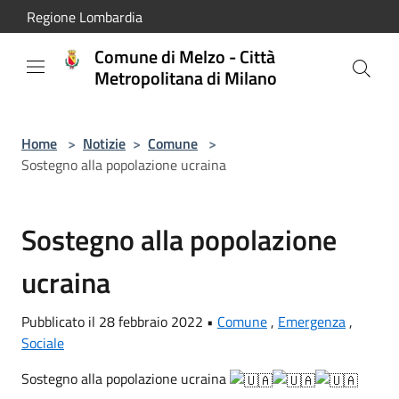
Salta al contenuto principale
Regione Lombardia
Comune di Melzo - Città
Metropolitana di Milano
Home
>
Notizie
>
Comune
>
Sostegno alla popolazione ucraina
Sostegno alla popolazione
ucraina
Pubblicato il 28 febbraio 2022 •
Comune
,
Emergenza
,
Sociale
Sostegno alla popolazione ucraina