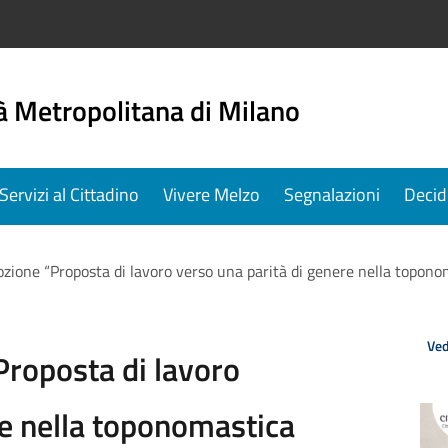
à Metropolitana di Milano
Servizi al Cittadino
Vivere Melzo
Segnalazioni
Decid
ione “Proposta di lavoro verso una parità di genere nella topono
Ved
roposta di lavoro
re nella toponomastica