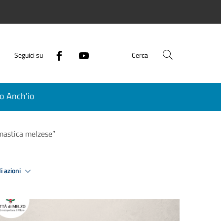
Seguici su
Cerca
o Anch'io
mastica melzese”
i azioni