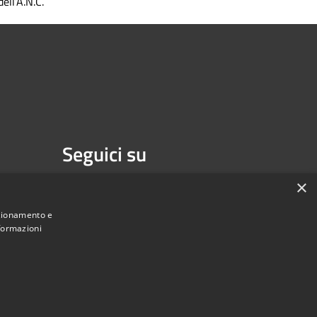
dell’A.N.C.
Seguici su
Facebook
Youtube
×
nzionamento e
nformazioni
une di Melzo - Città Metropolitana di Milano • Powered by
Municipium
Accesso redazione
•