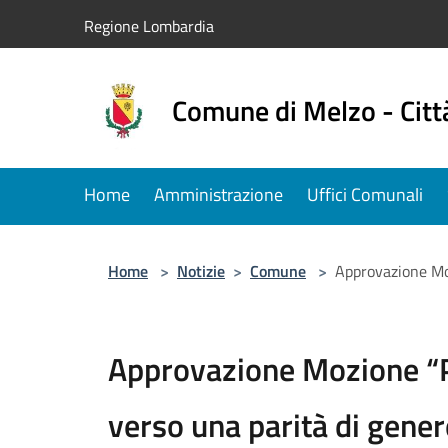
Salta al contenuto principale
Regione Lombardia
Comune di Melzo - Citt
Home
Amministrazione
Uffici Comunali
Home
>
Notizie
>
Comune
>
Approvazione Moz
Approvazione Mozione “P
verso una parità di gene