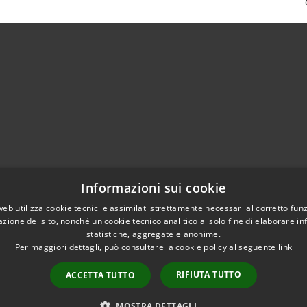
02951201
Informazioni sui cookie
aziocitta@comune.melzo.mi.it
unemelzo@pec.it
web utilizza cookie tecnici e assimilati strettamente necessari al corretto fu
azione del sito, nonché un cookie tecnico analitico al solo fine di elaborare i
statistiche, aggregate e anonime.
Per maggiori dettagli, può consultare la cookie policy al seguente
link
RIFIUTA TUTTO
ACCETTA TUTTO
l sito
Copyright © 2026 • Com
Area Interna
n conformità
MOSTRA DETTAGLI